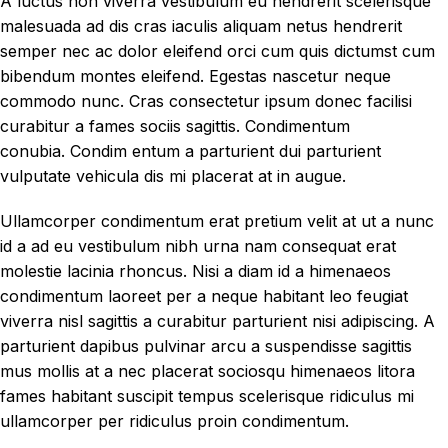
A luctus non viverra vestibulum eu hendrerit scelerisque
malesuada ad dis cras iaculis aliquam netus hendrerit
semper nec ac dolor eleifend orci cum quis dictumst cum
bibendum montes eleifend. Egestas nascetur neque
commodo nunc. Cras consectetur ipsum donec facilisi
curabitur a fames sociis sagittis. Condimentum
conubia. Condim entum a parturient dui parturient
vulputate vehicula dis mi placerat at in augue.
Ullamcorper condimentum erat pretium velit at ut a nunc
id a ad eu vestibulum nibh urna nam consequat erat
molestie lacinia rhoncus. Nisi a diam id a himenaeos
condimentum laoreet per a neque habitant leo feugiat
viverra nisl sagittis a curabitur parturient nisi adipiscing. A
parturient dapibus pulvinar arcu a suspendisse sagittis
mus mollis at a nec placerat sociosqu himenaeos litora
fames habitant suscipit tempus scelerisque ridiculus mi
ullamcorper per ridiculus proin condimentum.